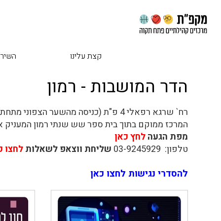
קצת עלינו
השירו
הדר המושבות - רמון
רח` שרגא רפאלי 4 פ"ת (כניסה מהשער הצפוני מתחת לשלט מרכז קהילתי רמון)
המרכז ממוקם בתוך בית ספר שש שנתי רמון המעניק 
מפת הגעה
לחץ כאן
טלפון: 03-9245929
שליחת ווצאפ לשאלות
לחצו כ
להסדרי נגישות לחצו כאן