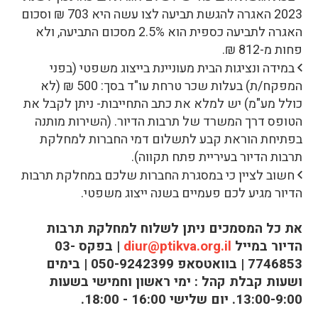
2023 האגרה להגשת תביעה לצו עשה היא 703 ₪ וסכום
האגרה לתביעה כספית הוא 2.5% מסכום התביעה, ולא
פחות מ-812 ₪.
במידה ונציגות הבית מעוניינת בייצוג משפטי (בפני
המפקח/ת) בעלות שכר טרחת עו"ד בסך: 500 ₪ (לא
כולל מע"מ) יש למלא את כתב התחייבות- ניתן לקבל את
הטופס דרך המשרד של תרבות הדיור. (השירות מותנה
בפתיחת הוראת קבע לתשלום דמי החברות למחלקת
תרבות הדיור בעיריית פתח תקווה).
חשוב לציין כי במסגרת החברות שלכם במחלקת תרבות
הדיור מגיע לכם פעמיים בשנה ייצוג משפטי.
את כל המסמכים ניתן לשלוח למחלקת תרבות
הדיור במייל
diur@ptikva.org.il
| בפקס 03-
7746853 | בוואטסאפ 050-9242399 | בימים
ושעות קבלת קהל : ימי ראשון וחמישי בשעות
13:00-9:00. יום שלישי 16:00 - 18:00.