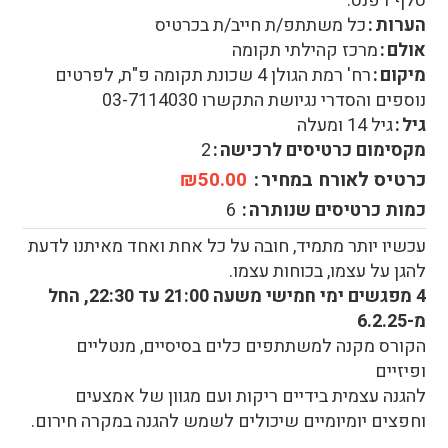
סלף דפנס.
הערות
כל משתתפ/ת חייב/ת בכרטיס
אולם
מרכז קהילתי תקומה
מיקום
רח' רמת הגולן 4 שכונת תקומה פ"ת, לפרטים
נוספים והסדרי נגיושת התקשרו 03-7114030
גיל
גיל 14 ומעלה
מקסימום כרטיסים לרכישה
2
כרטיס לאורח במחיר
₪50.00
כמות כרטיסים שנותרה
6
עכשיו יותר מתמיד, חובה על כל אחת ואחד מאיתנו לדעת
להגן על עצמו, בכוחות עצמו.
4 מפגשים ימי חמישי משעה 21:00 עד 22:30, החל
מ-6.2.25
הקורס מקנה למשתתפים כלים בסיסיים, מנטליים
ופיזיים
להגנה עצמית בידיים ריקות ועם מגוון של אמצעים
וחפצים יומיומיים שיכולים לשמש להגנה במקרה חירום.