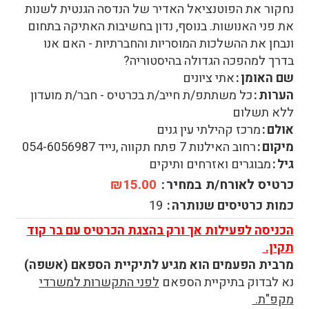
נחקור את הפוטנציאל האדיר של הנדסה הגנטית לשנות
את פני האנושות. בנוסף, נדון בחשיבות האתיקה בתחום
ונבחן את ההשלכות המוסריות והחברתיות - האם אנו
בדרך למהפכה הגדולה בהיסטוריה?
שם האומן
אתי ציונים
הערות
כל משתתפ/ת חייב/ת בכרטיס - חבר/ת מועדון
ללא תשלום
אולם
מרכז קהילתי עין גנים
מיקום
רחוב האילנות 7 פתח תקווה ,נייד 054-6056987
גיל
מבוגרים ואזרחים ותיקים
כרטיס לאורח/ת במחיר
₪15.00
כמות כרטיסים שנותרה
19
הכניסה לפעילות אך ורק בהצגת הכרטיס עם בר קוד
תקין.
מרבית הפעמים הוא מגיע לתיקיית הספאם (אשפה)
נא לבדוק בתיקיית הספאם
לפני התקשרות למשרדי
מקפ"ת.