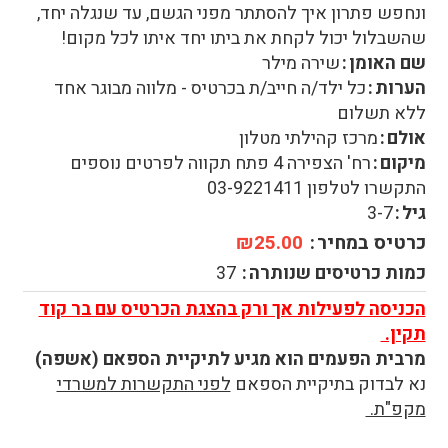
ונחפש פתרון איך להסתתר מפני הגשם, עד שנגלה יחד,
שהשבלול יכול לקחת את ביתו יחד איתו לכל מקום!
שם האומן
שירה מילר
הערות
כל ילד/ה חייב/ת בכרטיס - מלווה מבוגר אחד
ללא תשלום
אולם
מרכז קהילתי מטלון
מיקום
רח' הצפירה 4 פתח תקווה לפרטים נוספים
התקשרו לטלפון 03-9221411
גיל
3-7
כרטיס במחיר
₪25.00
כמות כרטיסים שנותרה
37
הכניסה לפעילות אך ורק בהצגת הכרטיס עם בר קוד
תקין.
מרבית הפעמים הוא מגיע לתיקיית הספאם (אשפה)
נא לבדוק בתיקיית הספאם
לפני התקשרות למשרדי
מקפ"ת.