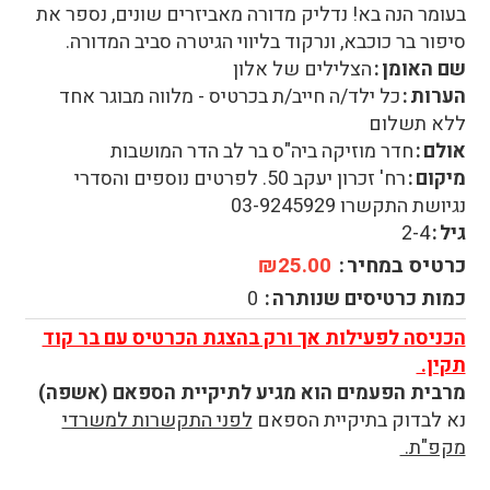
בעומר הנה בא! נדליק מדורה מאביזרים שונים, נספר את
סיפור בר כוכבא, ונרקוד בליווי הגיטרה סביב המדורה.
שם האומן
הצלילים של אלון
הערות
כל ילד/ה חייב/ת בכרטיס - מלווה מבוגר אחד
ללא תשלום
אולם
חדר מוזיקה ביה"ס בר לב הדר המושבות
מיקום
רח' זכרון יעקב 50. לפרטים נוספים והסדרי
נגיושת התקשרו 03-9245929
גיל
2-4
כרטיס במחיר
₪25.00
כמות כרטיסים שנותרה
0
הכניסה לפעילות אך ורק בהצגת הכרטיס עם בר קוד
תקין.
מרבית הפעמים הוא מגיע לתיקיית הספאם (אשפה)
נא לבדוק בתיקיית הספאם
לפני התקשרות למשרדי
מקפ"ת.