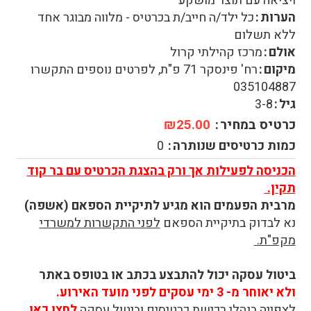
ויציאה עם תוצר מושקע
הערות
כל ילד/ה חייב/ת בכרטיס - מלווה מבוגר אחד
ללא תשלום
אולם
מרכז קהילתי קרול
מיקום
רח' פינסקר 71 פ"ת, לפרטים נוספים התקשרו
035104887
גיל
3-8
כרטיס במחיר
₪25.00
כמות כרטיסים שנותרה
0
הכניסה לפעילות אך ורק בהצגת הכרטיס עם בר קוד
תקין.
מרבית הפעמים הוא מגיע לתיקיית הספאם (אשפה)
נא לבדוק בתיקיית הספאם
לפני התקשרות למשרדי
מקפ"ת.
ביטול עסקה יכול להתבצע בכתב או בטופס באתר
ולא יאוחר מ- 3 ימי עסקים לפני מועד האירוע.
לצפייה בנהלי רכישת כרטיסים וביטול עסקה
לחצו כאן